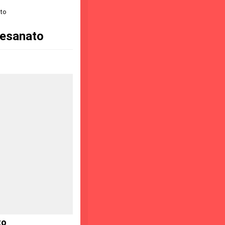
ato
tesanato
to