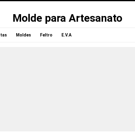
Molde para Artesanato
tas
Moldes
Feltro
E.V.A