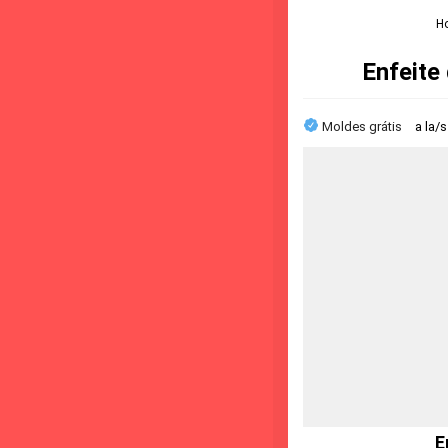
H
Enfeite
Moldes grátis
a la/
E