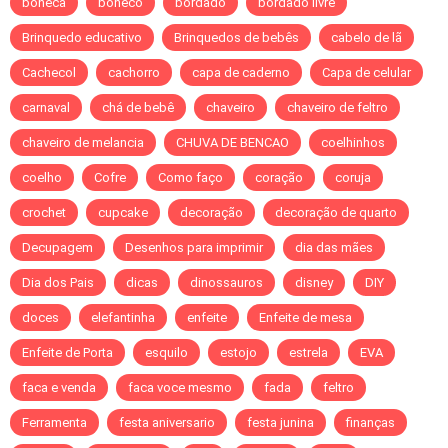
boneca
boneco
bordado
bordado livre
Brinquedo educativo
Brinquedos de bebês
cabelo de lã
Cachecol
cachorro
capa de caderno
Capa de celular
carnaval
chá de bebê
chaveiro
chaveiro de feltro
chaveiro de melancia
CHUVA DE BENCAO
coelhinhos
coelho
Cofre
Como faço
coração
coruja
crochet
cupcake
decoração
decoração de quarto
Decupagem
Desenhos para imprimir
dia das mães
Dia dos Pais
dicas
dinossauros
disney
DIY
doces
elefantinha
enfeite
Enfeite de mesa
Enfeite de Porta
esquilo
estojo
estrela
EVA
faca e venda
faca voce mesmo
fada
feltro
Ferramenta
festa aniversario
festa junina
finanças