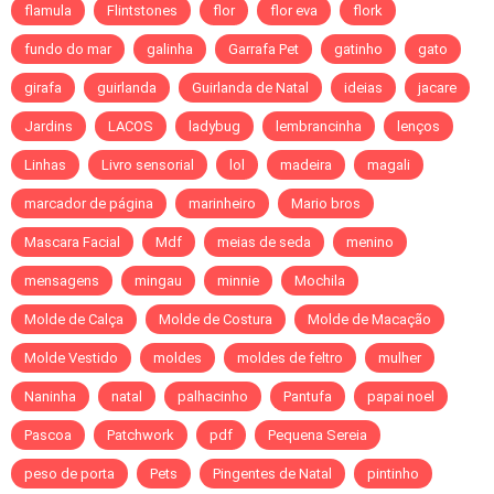
flamula
Flintstones
flor
flor eva
flork
fundo do mar
galinha
Garrafa Pet
gatinho
gato
girafa
guirlanda
Guirlanda de Natal
ideias
jacare
Jardins
LACOS
ladybug
lembrancinha
lenços
Linhas
Livro sensorial
lol
madeira
magali
marcador de página
marinheiro
Mario bros
Mascara Facial
Mdf
meias de seda
menino
mensagens
mingau
minnie
Mochila
Molde de Calça
Molde de Costura
Molde de Macação
Molde Vestido
moldes
moldes de feltro
mulher
Naninha
natal
palhacinho
Pantufa
papai noel
Pascoa
Patchwork
pdf
Pequena Sereia
peso de porta
Pets
Pingentes de Natal
pintinho