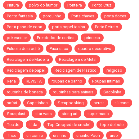
Pintura
polvo do humor
Ponteira
Ponto Cruz
Ponto fantasia
porquinho
Porta chaves
porta doces
Porta pano de copa
porta papel toalha
Porta Retrato
pré escolar
Prendedor de cortina
princesa
Pulseira de crochê
Puxa-saco
quadro decorativo
Reciclagem de Madeira
Reciclagem de Metal
Reciclagem de papel
Reciclagem de Plastico
religioso
Rena
REVISTA
roupas de banho
Roupas intimas
roupinha de boneca
roupinhas para aninais
Sacolinha
safári
Sapatinhos
Scrapbooking
sereia
silicone
Sousplast
star wars
string art
super mario
Tecido
tilda
Top Cropped de crochê
topo de bolo
Tricô
unicornio
ursinho
ursinho Pooh
urso