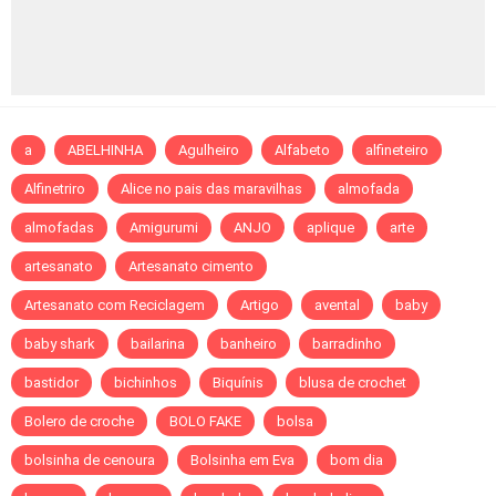
a
ABELHINHA
Agulheiro
Alfabeto
alfineteiro
Alfinetriro
Alice no pais das maravilhas
almofada
almofadas
Amigurumi
ANJO
aplique
arte
artesanato
Artesanato cimento
Artesanato com Reciclagem
Artigo
avental
baby
baby shark
bailarina
banheiro
barradinho
bastidor
bichinhos
Biquínis
blusa de crochet
Bolero de croche
BOLO FAKE
bolsa
bolsinha de cenoura
Bolsinha em Eva
bom dia