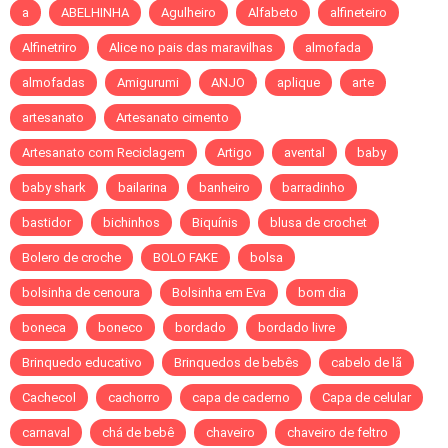
a
ABELHINHA
Agulheiro
Alfabeto
alfineteiro
Alfinetriro
Alice no pais das maravilhas
almofada
almofadas
Amigurumi
ANJO
aplique
arte
artesanato
Artesanato cimento
Artesanato com Reciclagem
Artigo
avental
baby
baby shark
bailarina
banheiro
barradinho
bastidor
bichinhos
Biquínis
blusa de crochet
Bolero de croche
BOLO FAKE
bolsa
bolsinha de cenoura
Bolsinha em Eva
bom dia
boneca
boneco
bordado
bordado livre
Brinquedo educativo
Brinquedos de bebês
cabelo de lã
Cachecol
cachorro
capa de caderno
Capa de celular
carnaval
chá de bebê
chaveiro
chaveiro de feltro