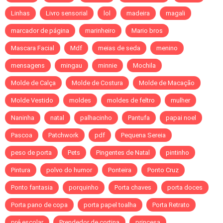
Linhas
Livro sensorial
lol
madeira
magali
marcador de página
marinheiro
Mario bros
Mascara Facial
Mdf
meias de seda
menino
mensagens
mingau
minnie
Mochila
Molde de Calça
Molde de Costura
Molde de Macação
Molde Vestido
moldes
moldes de feltro
mulher
Naninha
natal
palhacinho
Pantufa
papai noel
Pascoa
Patchwork
pdf
Pequena Sereia
peso de porta
Pets
Pingentes de Natal
pintinho
Pintura
polvo do humor
Ponteira
Ponto Cruz
Ponto fantasia
porquinho
Porta chaves
porta doces
Porta pano de copa
porta papel toalha
Porta Retrato
pré escolar
Prendedor de cortina
princesa