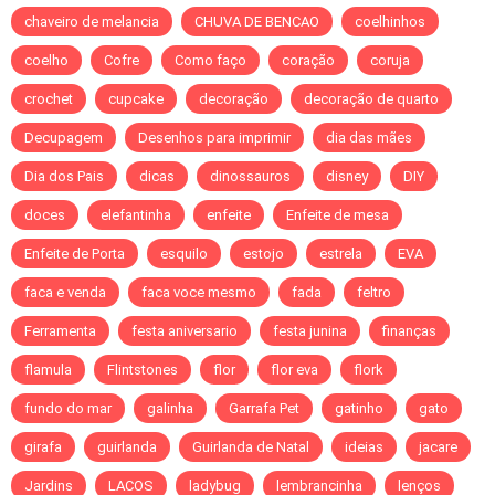
chaveiro de melancia
CHUVA DE BENCAO
coelhinhos
coelho
Cofre
Como faço
coração
coruja
crochet
cupcake
decoração
decoração de quarto
Decupagem
Desenhos para imprimir
dia das mães
Dia dos Pais
dicas
dinossauros
disney
DIY
doces
elefantinha
enfeite
Enfeite de mesa
Enfeite de Porta
esquilo
estojo
estrela
EVA
faca e venda
faca voce mesmo
fada
feltro
Ferramenta
festa aniversario
festa junina
finanças
flamula
Flintstones
flor
flor eva
flork
fundo do mar
galinha
Garrafa Pet
gatinho
gato
girafa
guirlanda
Guirlanda de Natal
ideias
jacare
Jardins
LACOS
ladybug
lembrancinha
lenços