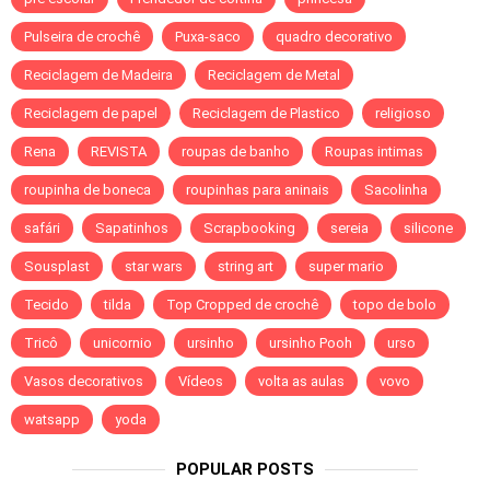
Pulseira de crochê
Puxa-saco
quadro decorativo
Reciclagem de Madeira
Reciclagem de Metal
Reciclagem de papel
Reciclagem de Plastico
religioso
Rena
REVISTA
roupas de banho
Roupas intimas
roupinha de boneca
roupinhas para aninais
Sacolinha
safári
Sapatinhos
Scrapbooking
sereia
silicone
Sousplast
star wars
string art
super mario
Tecido
tilda
Top Cropped de crochê
topo de bolo
Tricô
unicornio
ursinho
ursinho Pooh
urso
Vasos decorativos
Vídeos
volta as aulas
vovo
watsapp
yoda
POPULAR POSTS