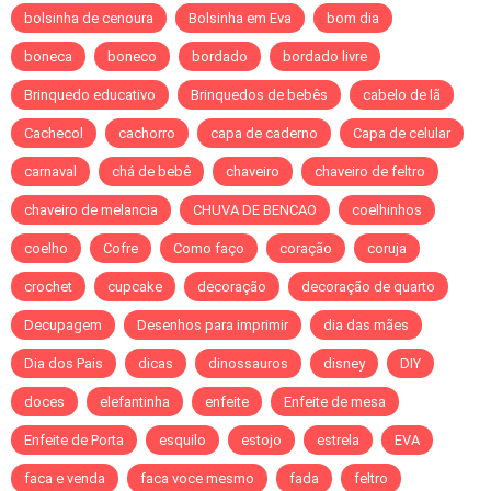
bolsinha de cenoura
Bolsinha em Eva
bom dia
boneca
boneco
bordado
bordado livre
Brinquedo educativo
Brinquedos de bebês
cabelo de lã
Cachecol
cachorro
capa de caderno
Capa de celular
carnaval
chá de bebê
chaveiro
chaveiro de feltro
chaveiro de melancia
CHUVA DE BENCAO
coelhinhos
coelho
Cofre
Como faço
coração
coruja
crochet
cupcake
decoração
decoração de quarto
Decupagem
Desenhos para imprimir
dia das mães
Dia dos Pais
dicas
dinossauros
disney
DIY
doces
elefantinha
enfeite
Enfeite de mesa
Enfeite de Porta
esquilo
estojo
estrela
EVA
faca e venda
faca voce mesmo
fada
feltro