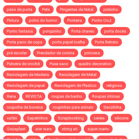
peso de porta
Pets
Pingentes de Natal
pintinho
Pintura
polvo do humor
Ponteira
Ponto Cruz
Ponto fantasia
porquinho
Porta chaves
porta doces
Porta pano de copa
porta papel toalha
Porta Retrato
pré escolar
Prendedor de cortina
princesa
Pulseira de crochê
Puxa-saco
quadro decorativo
Reciclagem de Madeira
Reciclagem de Metal
Reciclagem de papel
Reciclagem de Plastico
religioso
Rena
REVISTA
roupas de banho
Roupas intimas
roupinha de boneca
roupinhas para aninais
Sacolinha
safári
Sapatinhos
Scrapbooking
sereia
silicone
Sousplast
star wars
string art
super mario