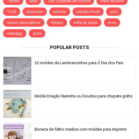
Tecido
tilda
Top Cropped de crochê
topo de bolo
Tricô
unicornio
ursinho
ursinho Pooh
urso
Vasos decorativos
Vídeos
volta as aulas
vovo
watsapp
yoda
POPULAR POSTS
32 moldes de Lembrancinhas para O Dia dos Pais
Molde Dragão Naninha ou Doudou para chupeta grátis
Boneca de feltro medica com moldes para imprimir