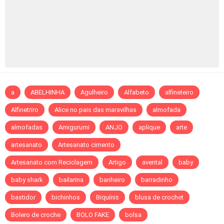
a
ABELHINHA
Agulheiro
Alfabeto
alfineteiro
Alfinetriro
Alice no pais das maravilhas
almofada
almofadas
Amigurumi
ANJO
aplique
arte
artesanato
Artesanato cimento
Artesanato com Reciclagem
Artigo
avental
baby
baby shark
bailarina
banheiro
barradinho
bastidor
bichinhos
Biquínis
blusa de crochet
Bolero de croche
BOLO FAKE
bolsa