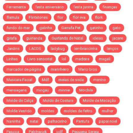
Ferramenta
festa aniversario
festa junina
finanças
flamula
Flintstones
flor
flor eva
flork
fundo do mar
galinha
Garrafa Pet
gatinho
gato
girafa
guirlanda
Guirlanda de Natal
ideias
jacare
Jardins
LACOS
ladybug
lembrancinha
lenços
Linhas
Livro sensorial
lol
madeira
magali
marcador de página
marinheiro
Mario bros
Mascara Facial
Mdf
meias de seda
menino
mensagens
mingau
minnie
Mochila
Molde de Calça
Molde de Costura
Molde de Macação
Molde Vestido
moldes
moldes de feltro
mulher
Naninha
natal
palhacinho
Pantufa
papai noel
Pascoa
Patchwork
pdf
Pequena Sereia